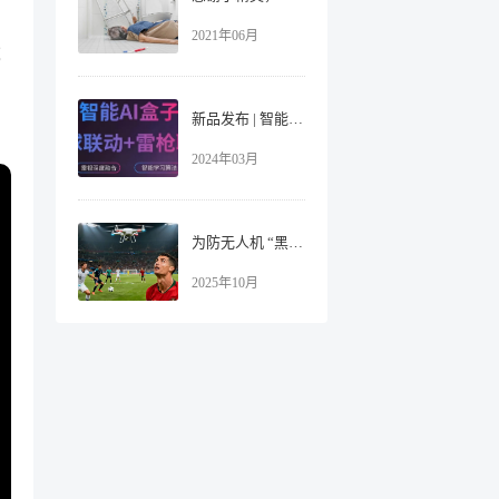
2021年06月
成
新品发布 | 智能AI盒子助力安防升级，让雷视融合从此 So Easy ！
2024年03月
为防无人机 “黑飞” 闯场，5亿美元护航世界杯！
2025年10月