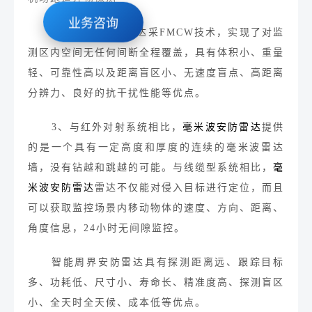
业务咨询
2、
毫米波安防雷达采FMCW技术，实现了对监
测区内空间无任何间断全程覆盖，具有体积小、重量
轻、可靠性高以及距离盲区小、无速度盲点、高距离
分辨力、良好的抗干扰性能等优点。
3、与红外对射系统相比，
毫米波安防雷
达
提供
的是一个具有一定高度和厚度的连续的毫米波雷达
墙，没有钻越和跳越的可能。
与线缆型系统相比，
毫
米波安防雷
达
雷达不仅能对侵入目标进行定位，而且
可以获取监控场景内移动物体的速度、方向、距离、
角度信息，24小时无间隙监控。
智能周界安防雷达
具有探测距离远、跟踪目标
多、功耗低、尺寸小、寿命长、精准度高、探测盲区
小、全天时全天候、成本低等优点。