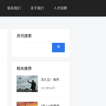
联系我们
关于我们
人才招聘
资讯搜索
搜
索
相关推荐
活久见！佛罗里达拟议法案：允许用枪击落无人机！
2025年04月
4年122起韩航班受阻，无人机“黑飞”引网友热议！