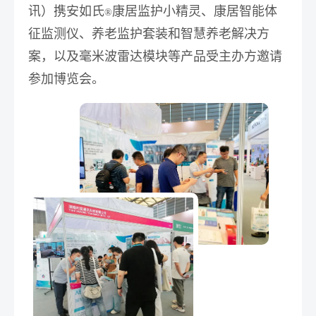
讯）携
安如氏
康居监护小精灵
、
康居智能体
®
征监测仪
、
养老监护套装
和
智慧养老解决方
案
，以及
毫米波雷达模块
等产品受主办方邀请
参加博览会。